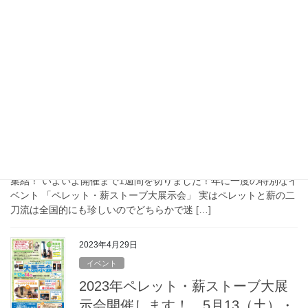
薪・ペレット大展示会まで残すところあと3日となりました 最近灯
油・ガス・電気が値上がりしてるし薪かペレットストーブを検討
しているけど初期費用がなぁとお悩 […]
2024年4月15日
イベント
2024年ペレット・薪ストーブ大展
示会 参加メーカー＆特別イベン
ト一挙紹介！
ペレットも薪も、国産も海外製も全国から一流メーカーが旭川に
集結！ いよいよ開催まで1週間を切りました！年に一度の特別なイ
ベント 「ペレット・薪ストーブ大展示会」 実はペレットと薪の二
刀流は全国的にも珍しいのでどちらかで迷 […]
2023年4月29日
イベント
2023年ペレット・薪ストーブ大展
示会開催します！ 5月13（土）・