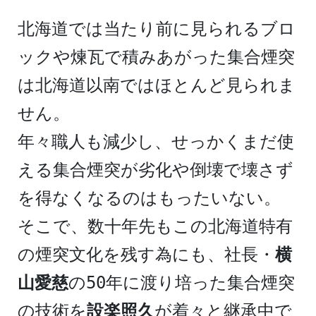
北海道では当たり前に見られるブロ
ックや煉瓦で積みあがった集合煙突
は北海道以南ではほとんど見られま
せん。
年々職人も減少し、せっかくまだ使
える集合煙突が劣化や倒壊で壊さず
を得なくなるのはもったいない。
そこで、数十年先もこの北海道特有
の煙突文化を残す為にも、社長・
横
山愛慈
の50年に渡り培った集合煙突
の技術を
設楽照久
が着々と継承中で