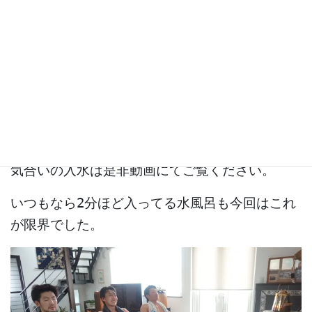
動
画
プ
レ
ー
ヤ
ー
00:00
00:29
気合いの入水は是非動画にてご覧ください。
いつもなら2分ほど入ってる水風呂も今回はこれ
が限界でした。