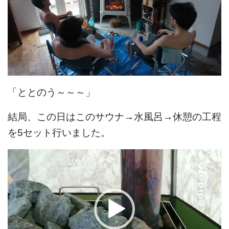
「ととのう～～～」
結局、
この日はこのサウナ→水風呂→休憩の工程
を5セット行いました。
動
画
プ
レ
ー
ヤ
ー