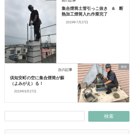
前の記事
集合煙筒土管引っこ抜き & 断
熱加工煙筒入れ作業完了
2019年7月27日
煙突
次の記事
倶知安町の空に集合煙筒が蘇
（よみがえ）る！
2019年8月27日