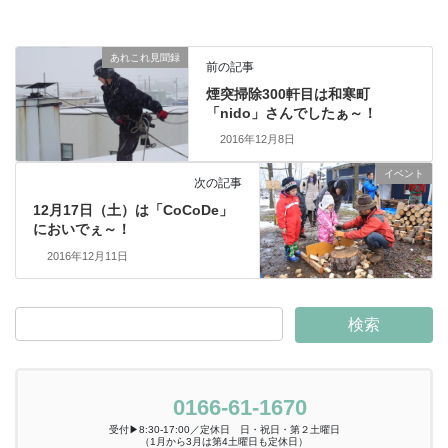
あれこれ見聞録
前の記事
煙突掃除300軒目は和寒町
「nido」さんでしたぁ～！
2016年12月8日
イベント
次の記事
12月17日（土）は「CoCoDe」
においでぇ～！
2016年12月11日
0166-61-1670
受付▶8:30-17:00／定休日 日・祝日・第２土曜日
（1月から3月は第4土曜日も定休日）