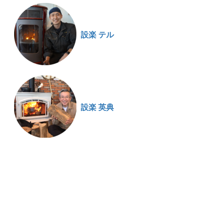
設楽 テル
設楽 英典