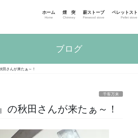
ホーム
煙 突
薪ストーブ
ペレットスト
Home
Chimney
Firewood stove
Pellet stove
ブログ
秋田さんが来たぁ～！
千客万来
』の秋田さんが来たぁ～！